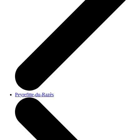
Peyrefitte-du-Razès