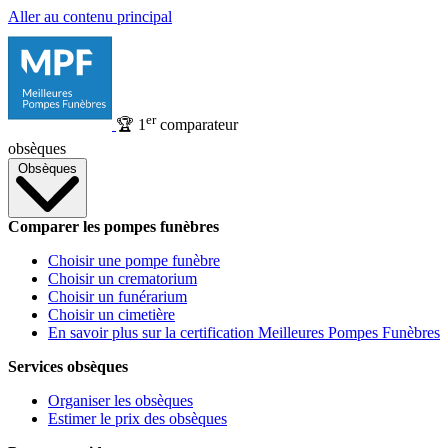
Aller au contenu principal
er
🏆
1
comparateur
obsèques
Obsèques
Comparer les pompes funèbres
Choisir une pompe funèbre
Choisir un crematorium
Choisir un funérarium
Choisir un cimetière
En savoir plus sur la certification Meilleures Pompes Funèbres
Services obsèques
Organiser les obsèques
Estimer le prix des obsèques