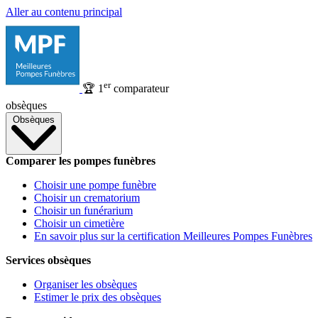
Aller au contenu principal
er
🏆
1
comparateur
obsèques
Obsèques
Comparer les pompes funèbres
Choisir une pompe funèbre
Choisir un crematorium
Choisir un funérarium
Choisir un cimetière
En savoir plus sur la certification Meilleures Pompes Funèbres
Services obsèques
Organiser les obsèques
Estimer le prix des obsèques