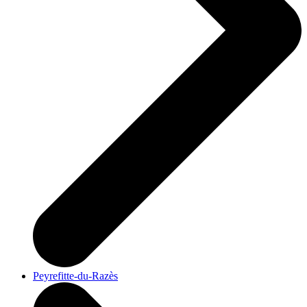
Peyrefitte-du-Razès