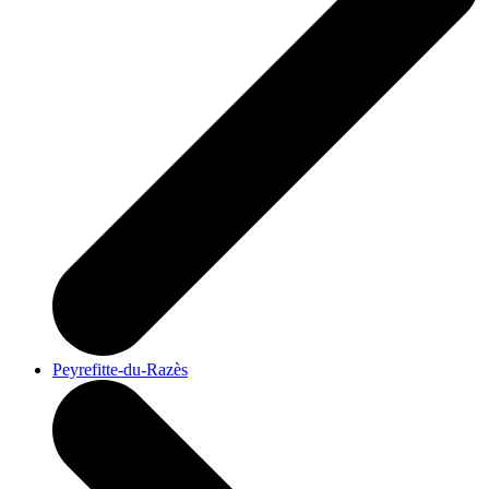
Peyrefitte-du-Razès