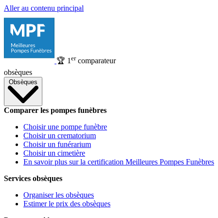
Aller au contenu principal
er
🏆
1
comparateur
obsèques
Obsèques
Comparer les pompes funèbres
Choisir une pompe funèbre
Choisir un crematorium
Choisir un funérarium
Choisir un cimetière
En savoir plus sur la certification Meilleures Pompes Funèbres
Services obsèques
Organiser les obsèques
Estimer le prix des obsèques