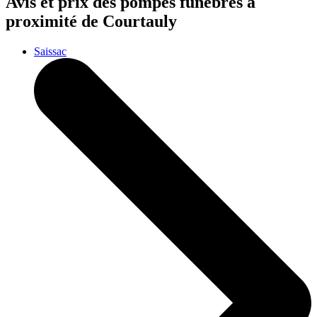
Avis et prix des
pompes funèbres
à
proximité de Courtauly
Saissac