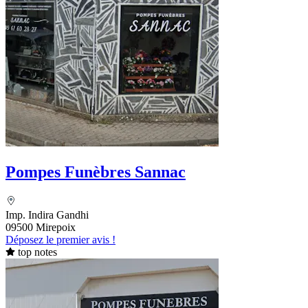
Pompes Funèbres Sannac
Imp. Indira Gandhi
09500 Mirepoix
Déposez le premier avis !
top notes