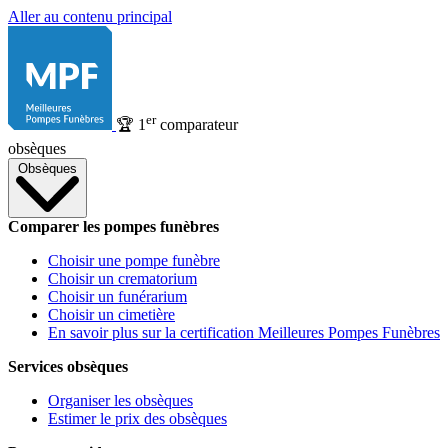
Aller au contenu principal
er
🏆
1
comparateur
obsèques
Obsèques
Comparer les pompes funèbres
Choisir une pompe funèbre
Choisir un crematorium
Choisir un funérarium
Choisir un cimetière
En savoir plus sur la certification Meilleures Pompes Funèbres
Services obsèques
Organiser les obsèques
Estimer le prix des obsèques