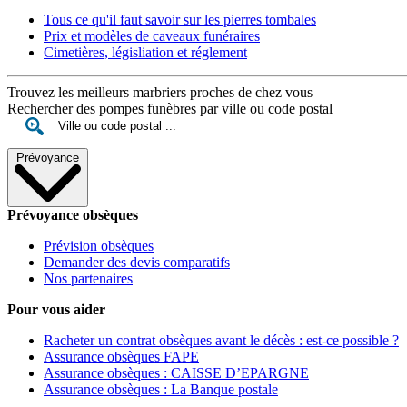
Tous ce qu'il faut savoir sur les pierres tombales
Prix et modèles de caveaux funéraires
Cimetières, législiation et réglement
Trouvez les meilleurs marbriers proches de chez vous
Rechercher des pompes funèbres par ville ou code postal
Prévoyance
Prévoyance obsèques
Prévision obsèques
Demander des devis comparatifs
Nos partenaires
Pour vous aider
Racheter un contrat obsèques avant le décès : est-ce possible ?
Assurance obsèques FAPE
Assurance obsèques : CAISSE D’EPARGNE
Assurance obsèques : La Banque postale