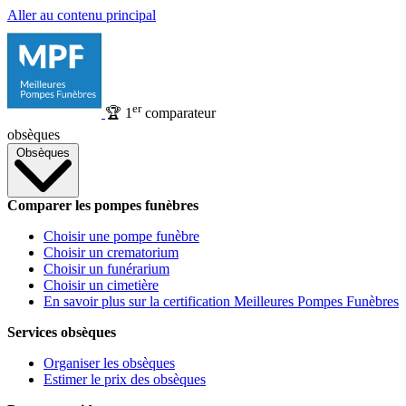
Aller au contenu principal
er
🏆
1
comparateur
obsèques
Obsèques
Comparer les pompes funèbres
Choisir une pompe funèbre
Choisir un crematorium
Choisir un funérarium
Choisir un cimetière
En savoir plus sur la certification Meilleures Pompes Funèbres
Services obsèques
Organiser les obsèques
Estimer le prix des obsèques