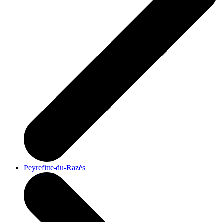
Peyrefitte-du-Razès