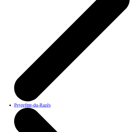
Peyrefitte-du-Razès