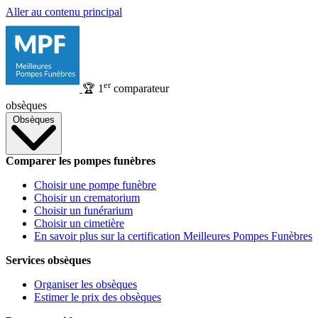
Aller au contenu principal
er
🏆
1
comparateur
obsèques
Obsèques
Comparer les pompes funèbres
Choisir une pompe funèbre
Choisir un crematorium
Choisir un funérarium
Choisir un cimetière
En savoir plus sur la certification Meilleures Pompes Funèbres
Services obsèques
Organiser les obsèques
Estimer le prix des obsèques