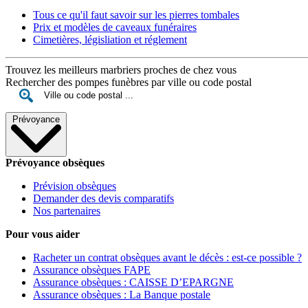
Tous ce qu'il faut savoir sur les pierres tombales
Prix et modèles de caveaux funéraires
Cimetières, législiation et réglement
Trouvez les meilleurs marbriers proches de chez vous
Rechercher des pompes funèbres par ville ou code postal
Prévoyance
Prévoyance obsèques
Prévision obsèques
Demander des devis comparatifs
Nos partenaires
Pour vous aider
Racheter un contrat obsèques avant le décès : est-ce possible ?
Assurance obsèques FAPE
Assurance obsèques : CAISSE D’EPARGNE
Assurance obsèques : La Banque postale