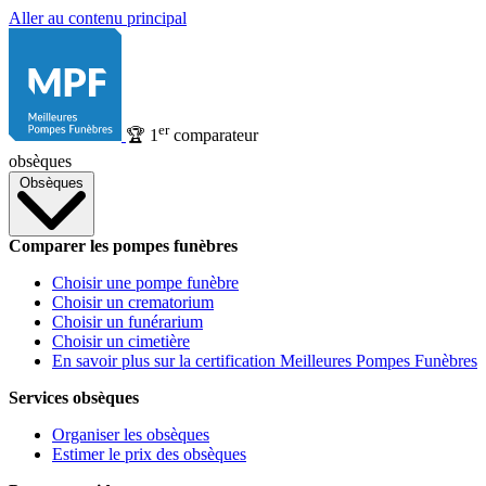
Aller au contenu principal
er
🏆
1
comparateur
obsèques
Obsèques
Comparer les pompes funèbres
Choisir une pompe funèbre
Choisir un crematorium
Choisir un funérarium
Choisir un cimetière
En savoir plus sur la certification Meilleures Pompes Funèbres
Services obsèques
Organiser les obsèques
Estimer le prix des obsèques