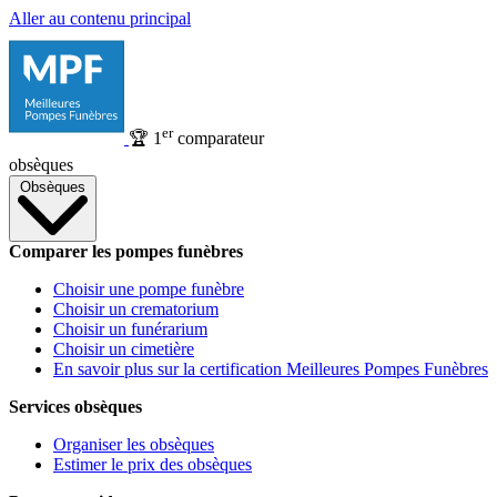
Aller au contenu principal
er
🏆
1
comparateur
obsèques
Obsèques
Comparer les pompes funèbres
Choisir une pompe funèbre
Choisir un crematorium
Choisir un funérarium
Choisir un cimetière
En savoir plus sur la certification Meilleures Pompes Funèbres
Services obsèques
Organiser les obsèques
Estimer le prix des obsèques