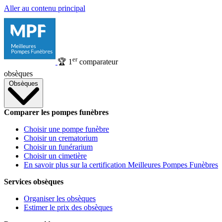
Aller au contenu principal
er
🏆
1
comparateur
obsèques
Obsèques
Comparer les pompes funèbres
Choisir une pompe funèbre
Choisir un crematorium
Choisir un funérarium
Choisir un cimetière
En savoir plus sur la certification Meilleures Pompes Funèbres
Services obsèques
Organiser les obsèques
Estimer le prix des obsèques