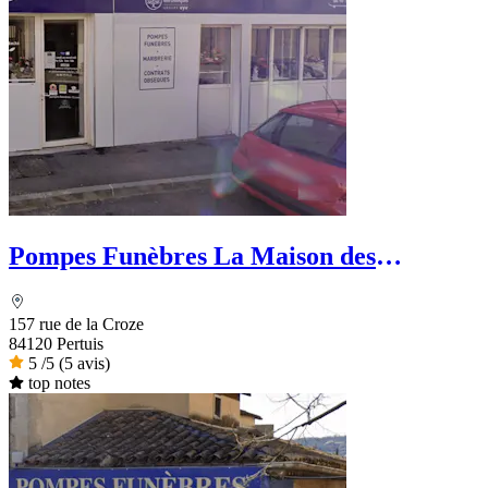
Pompes Funèbres La Maison des
obsèques Ets La Rosa
157 rue de la Croze
84120 Pertuis
5
/5
(5 avis)
top notes