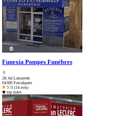
Funexia Pompes Funèbres
28, bd Latourette
04300 Forcalquier
5
/5
(14 avis)
top notes