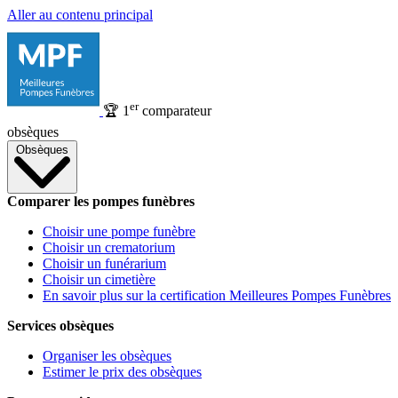
Aller au contenu principal
er
🏆
1
comparateur
obsèques
Obsèques
Comparer les pompes funèbres
Choisir une pompe funèbre
Choisir un crematorium
Choisir un funérarium
Choisir un cimetière
En savoir plus sur la certification Meilleures Pompes Funèbres
Services obsèques
Organiser les obsèques
Estimer le prix des obsèques