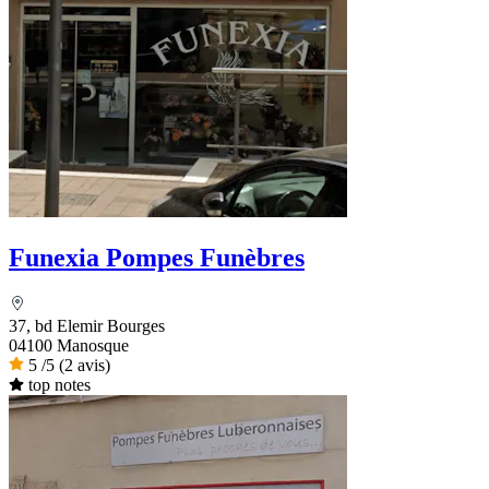
Funexia Pompes Funèbres
37, bd Elemir Bourges
04100 Manosque
5
/5
(2 avis)
top notes