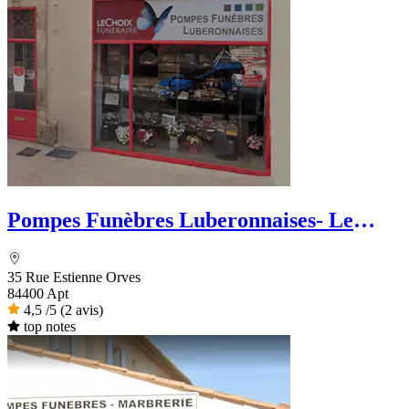
Pompes Funèbres Luberonnaises- Le
Choix Funéraire
35 Rue Estienne Orves
84400 Apt
4,5
/5
(2 avis)
top notes