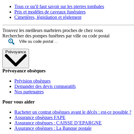
Tous ce qu'il faut savoir sur les pierres tombales
Prix et modèles de caveaux funéraires
Cimetières, législiation et réglement
Trouvez les meilleurs marbriers proches de chez vous
Rechercher des pompes funèbres par ville ou code postal
Prévoyance
Prévoyance obsèques
Prévision obsèques
Demander des devis comparatifs
Nos partenaires
Pour vous aider
Racheter un contrat obsèques avant le décès : est-ce possible ?
Assurance obsèques FAPE
Assurance obsèques : CAISSE D’EPARGNE
Assurance obsèques : La Banque postale