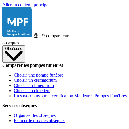
Aller au contenu principal
er
🏆
1
comparateur
obsèques
Obsèques
Comparer les pompes funèbres
Choisir une pompe funèbre
Choisir un crematorium
Choisir un funérarium
Choisir un cimetière
En savoir plus sur la certification Meilleures Pompes Funèbres
Services obsèques
Organiser les obsèques
Estimer le prix des obsèques