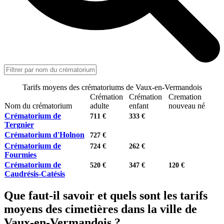
Tarifs moyens des crématoriums de Vaux-en-Vermandois
Crémation
Crémation
Cremation
Nom du crématorium
adulte
enfant
nouveau né
Crématorium de
711 €
333 €
Tergnier
Crématorium d'Holnon
727 €
Crématorium de
724 €
262 €
Fourmies
Crématorium de
520 €
347 €
120 €
Caudrésis-Catésis
Que faut-il savoir et quels sont les tarifs
moyens des cimetières dans la ville de
Vaux-en-Vermandois ?