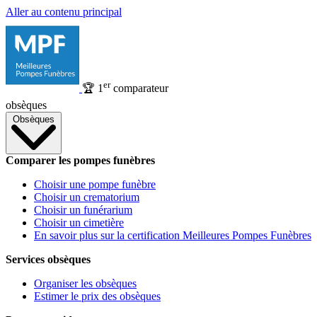
Aller au contenu principal
er
🏆
1
comparateur
obsèques
Obsèques
Comparer les pompes funèbres
Choisir une pompe funèbre
Choisir un crematorium
Choisir un funérarium
Choisir un cimetière
En savoir plus sur la certification Meilleures Pompes Funèbres
Services obsèques
Organiser les obsèques
Estimer le prix des obsèques