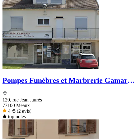
Pompes Funèbres et Marbrerie Gamard
Lebaupain
120, rue Jean Jaurès
77100 Meaux
4
/5
(2 avis)
top notes