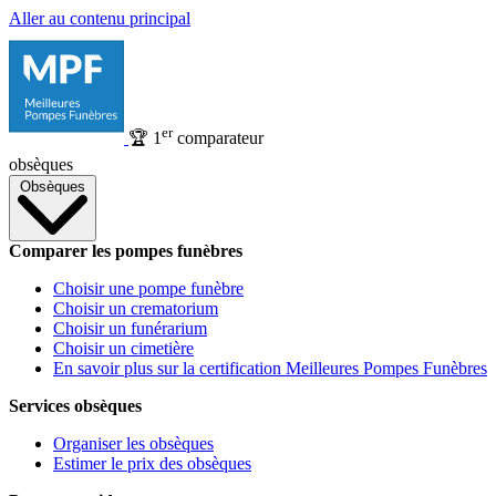
Aller au contenu principal
er
🏆
1
comparateur
obsèques
Obsèques
Comparer les pompes funèbres
Choisir une pompe funèbre
Choisir un crematorium
Choisir un funérarium
Choisir un cimetière
En savoir plus sur la certification Meilleures Pompes Funèbres
Services obsèques
Organiser les obsèques
Estimer le prix des obsèques