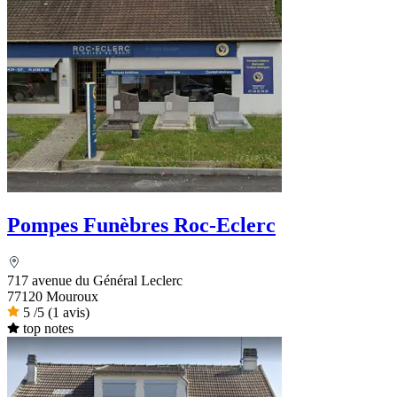
Pompes Funèbres Roc-Eclerc
717 avenue du Général Leclerc
77120 Mouroux
5
/5
(1 avis)
top notes