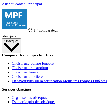
Aller au contenu principal
er
🏆
1
comparateur
obsèques
Obsèques
Comparer les pompes funèbres
Choisir une pompe funèbre
Choisir un crematorium
Choisir un funérarium
Choisir un cimetière
En savoir plus sur la certification Meilleures Pompes Funèbres
Services obsèques
Organiser les obsèques
Estimer le prix des obsèques