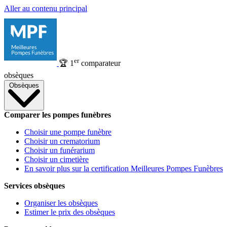
Aller au contenu principal
er
🏆
1
comparateur
obsèques
Obsèques
Comparer les pompes funèbres
Choisir une pompe funèbre
Choisir un crematorium
Choisir un funérarium
Choisir un cimetière
En savoir plus sur la certification Meilleures Pompes Funèbres
Services obsèques
Organiser les obsèques
Estimer le prix des obsèques