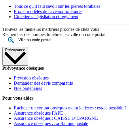
Tous ce qu'il faut savoir sur les pierres tombales
Prix et modèles de caveaux funéraires
Cimetières, législiation et réglement
Trouvez les meilleurs marbriers proches de chez vous
Rechercher des pompes funèbres par ville ou code postal
Prévoyance
Prévoyance obsèques
Prévision obsèques
Demander des devis comparatifs
Nos partenaires
Pour vous aider
Racheter un contrat obsèques avant le décès : est-ce possible ?
Assurance obsèques FAPE
Assurance obsèques : CAISSE D’EPARGNE
Assurance obsèques : La Banque postale