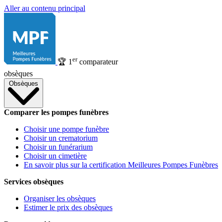
Aller au contenu principal
er
🏆
1
comparateur
obsèques
Obsèques
Comparer les pompes funèbres
Choisir une pompe funèbre
Choisir un crematorium
Choisir un funérarium
Choisir un cimetière
En savoir plus sur la certification Meilleures Pompes Funèbres
Services obsèques
Organiser les obsèques
Estimer le prix des obsèques