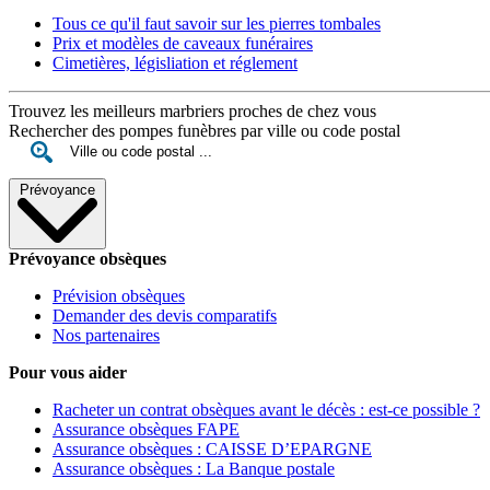
Tous ce qu'il faut savoir sur les pierres tombales
Prix et modèles de caveaux funéraires
Cimetières, législiation et réglement
Trouvez les meilleurs marbriers proches de chez vous
Rechercher des pompes funèbres par ville ou code postal
Prévoyance
Prévoyance obsèques
Prévision obsèques
Demander des devis comparatifs
Nos partenaires
Pour vous aider
Racheter un contrat obsèques avant le décès : est-ce possible ?
Assurance obsèques FAPE
Assurance obsèques : CAISSE D’EPARGNE
Assurance obsèques : La Banque postale