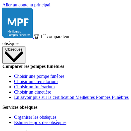
Aller au contenu principal
er
🏆
1
comparateur
obsèques
Obsèques
Comparer les pompes funèbres
Choisir une pompe funèbre
Choisir un crematorium
Choisir un funérarium
Choisir un cimetière
En savoir plus sur la certification Meilleures Pompes Funèbres
Services obsèques
Organiser les obsèques
Estimer le prix des obsèques