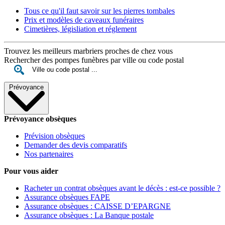
Tous ce qu'il faut savoir sur les pierres tombales
Prix et modèles de caveaux funéraires
Cimetières, législiation et réglement
Trouvez les meilleurs marbriers proches de chez vous
Rechercher des pompes funèbres par ville ou code postal
Prévoyance
Prévoyance obsèques
Prévision obsèques
Demander des devis comparatifs
Nos partenaires
Pour vous aider
Racheter un contrat obsèques avant le décès : est-ce possible ?
Assurance obsèques FAPE
Assurance obsèques : CAISSE D’EPARGNE
Assurance obsèques : La Banque postale