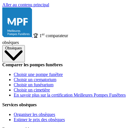
Aller au contenu principal
er
🏆
1
comparateur
obsèques
Obsèques
Comparer les pompes funèbres
Choisir une pompe funèbre
Choisir un crematorium
Choisir un funérarium
Choisir un cimetière
En savoir plus sur la certification Meilleures Pompes Funèbres
Services obsèques
Organiser les obsèques
Estimer le prix des obsèques