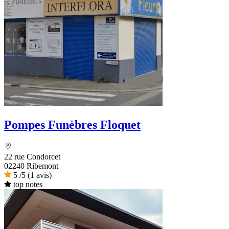
Pompes Funèbres Floquet
22 rue Condorcet
02240 Ribemont
5
/5
(1 avis)
top notes