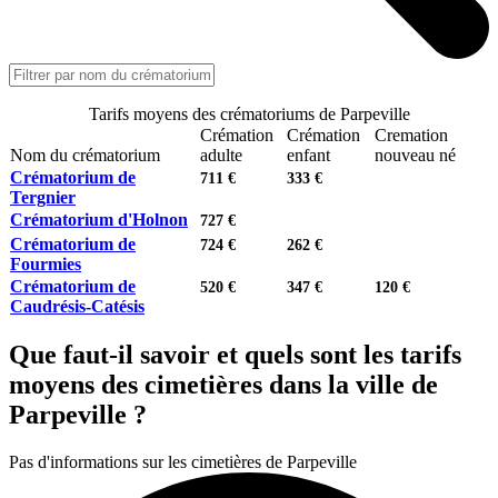
Tarifs moyens des crématoriums de Parpeville
Crémation
Crémation
Cremation
Nom du crématorium
adulte
enfant
nouveau né
Crématorium de
711 €
333 €
Tergnier
Crématorium d'Holnon
727 €
Crématorium de
724 €
262 €
Fourmies
Crématorium de
520 €
347 €
120 €
Caudrésis-Catésis
Que faut-il savoir et quels sont les tarifs
moyens des cimetières dans la ville de
Parpeville ?
Pas d'informations sur les cimetières de Parpeville