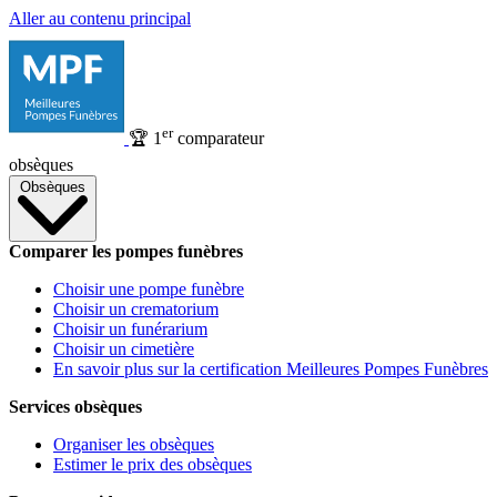
Aller au contenu principal
er
🏆
1
comparateur
obsèques
Obsèques
Comparer les pompes funèbres
Choisir une pompe funèbre
Choisir un crematorium
Choisir un funérarium
Choisir un cimetière
En savoir plus sur la certification Meilleures Pompes Funèbres
Services obsèques
Organiser les obsèques
Estimer le prix des obsèques