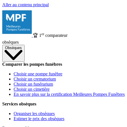
Aller au contenu principal
er
🏆
1
comparateur
obsèques
Obsèques
Comparer les pompes funèbres
Choisir une pompe funèbre
Choisir un crematorium
Choisir un funérarium
Choisir un cimetière
En savoir plus sur la certification Meilleures Pompes Funèbres
Services obsèques
Organiser les obsèques
Estimer le prix des obsèques