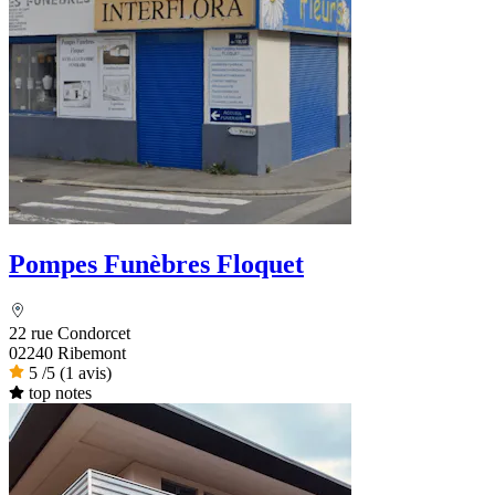
Pompes Funèbres Floquet
22 rue Condorcet
02240 Ribemont
5
/5
(1 avis)
top notes