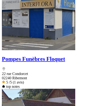
Pompes Funèbres Floquet
22 rue Condorcet
02240 Ribemont
5
/5
(1 avis)
top notes