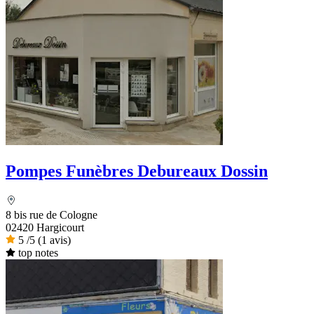
Pompes Funèbres Debureaux Dossin
8 bis rue de Cologne
02420 Hargicourt
5
/5
(1 avis)
top notes