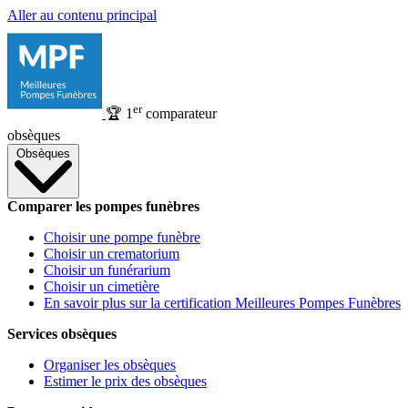
Aller au contenu principal
er
🏆
1
comparateur
obsèques
Obsèques
Comparer les pompes funèbres
Choisir une pompe funèbre
Choisir un crematorium
Choisir un funérarium
Choisir un cimetière
En savoir plus sur la certification Meilleures Pompes Funèbres
Services obsèques
Organiser les obsèques
Estimer le prix des obsèques