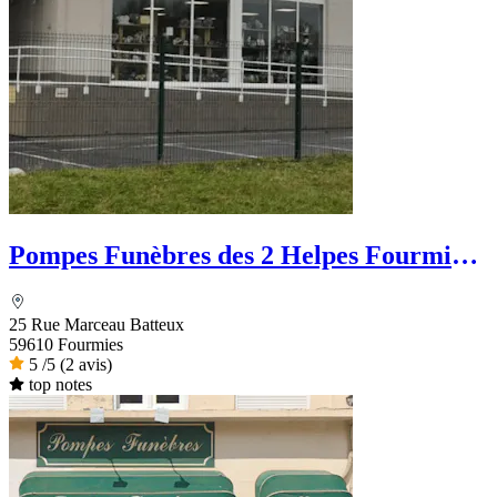
Pompes Funèbres des 2 Helpes Fourmies
Funéraire
25 Rue Marceau Batteux
59610 Fourmies
5
/5
(2 avis)
top notes