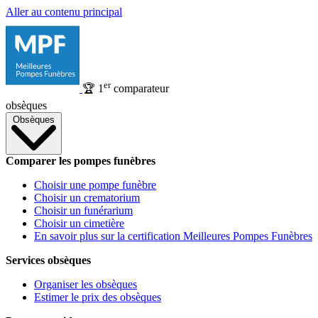
Aller au contenu principal
er
🏆
1
comparateur
obsèques
Obsèques
Comparer les pompes funèbres
Choisir une pompe funèbre
Choisir un crematorium
Choisir un funérarium
Choisir un cimetière
En savoir plus sur la certification Meilleures Pompes Funèbres
Services obsèques
Organiser les obsèques
Estimer le prix des obsèques