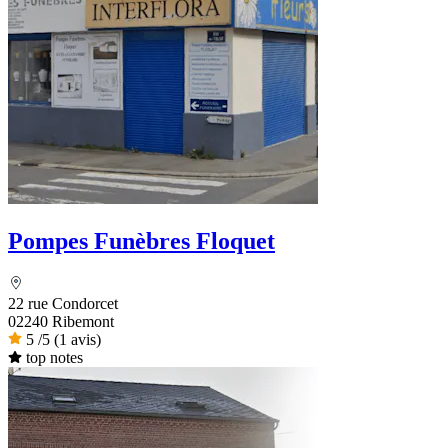
Pompes Funèbres Floquet
22 rue Condorcet
02240 Ribemont
5
/5
(1 avis)
top notes