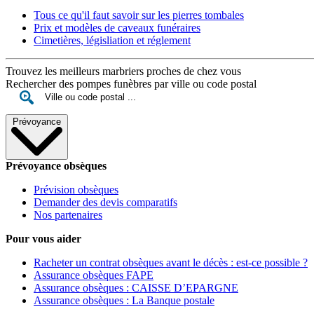
Tous ce qu'il faut savoir sur les pierres tombales
Prix et modèles de caveaux funéraires
Cimetières, législiation et réglement
Trouvez les meilleurs marbriers proches de chez vous
Rechercher des pompes funèbres par ville ou code postal
Prévoyance
Prévoyance obsèques
Prévision obsèques
Demander des devis comparatifs
Nos partenaires
Pour vous aider
Racheter un contrat obsèques avant le décès : est-ce possible ?
Assurance obsèques FAPE
Assurance obsèques : CAISSE D’EPARGNE
Assurance obsèques : La Banque postale