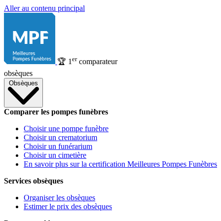
Aller au contenu principal
er
🏆
1
comparateur
obsèques
Obsèques
Comparer les pompes funèbres
Choisir une pompe funèbre
Choisir un crematorium
Choisir un funérarium
Choisir un cimetière
En savoir plus sur la certification Meilleures Pompes Funèbres
Services obsèques
Organiser les obsèques
Estimer le prix des obsèques