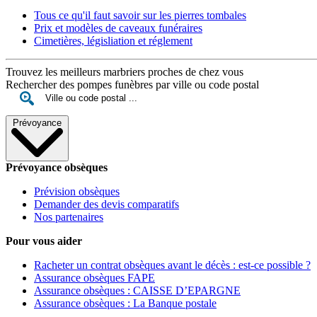
Tous ce qu'il faut savoir sur les pierres tombales
Prix et modèles de caveaux funéraires
Cimetières, législiation et réglement
Trouvez les meilleurs marbriers proches de chez vous
Rechercher des pompes funèbres par ville ou code postal
Prévoyance
Prévoyance obsèques
Prévision obsèques
Demander des devis comparatifs
Nos partenaires
Pour vous aider
Racheter un contrat obsèques avant le décès : est-ce possible ?
Assurance obsèques FAPE
Assurance obsèques : CAISSE D’EPARGNE
Assurance obsèques : La Banque postale