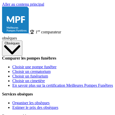
Aller au contenu principal
er
🏆
1
comparateur
obsèques
Obsèques
Comparer les pompes funèbres
Choisir une pompe funèbre
Choisir un crematorium
Choisir un funérarium
Choisir un cimetière
En savoir plus sur la certification Meilleures Pompes Funèbres
Services obsèques
Organiser les obsèques
Estimer le prix des obsèques