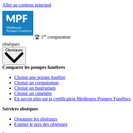
Aller au contenu principal
er
🏆
1
comparateur
obsèques
Obsèques
Comparer les pompes funèbres
Choisir une pompe funèbre
Choisir un crematorium
Choisir un funérarium
Choisir un cimetière
En savoir plus sur la certification Meilleures Pompes Funèbres
Services obsèques
Organiser les obsèques
Estimer le prix des obsèques