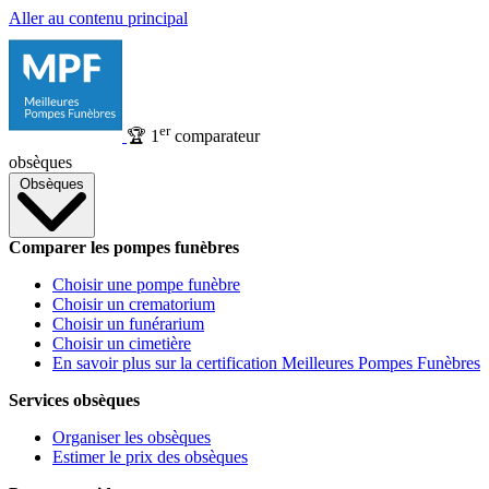
Aller au contenu principal
er
🏆
1
comparateur
obsèques
Obsèques
Comparer les pompes funèbres
Choisir une pompe funèbre
Choisir un crematorium
Choisir un funérarium
Choisir un cimetière
En savoir plus sur la certification Meilleures Pompes Funèbres
Services obsèques
Organiser les obsèques
Estimer le prix des obsèques