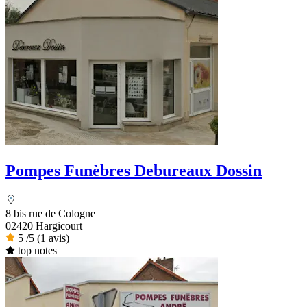
Pompes Funèbres Debureaux Dossin
8 bis rue de Cologne
02420 Hargicourt
5
/5
(1 avis)
top notes