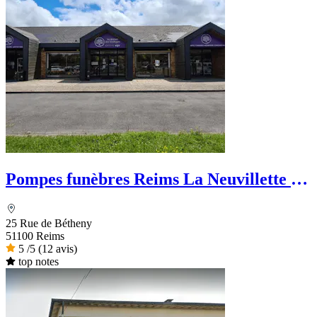
Pompes funèbres Reims La Neuvillette -
La Maison des Obsèques
25 Rue de Bétheny
51100 Reims
5
/5
(12 avis)
top notes