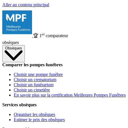
Aller au contenu principal
er
🏆
1
comparateur
obsèques
Obsèques
Comparer les pompes funèbres
Choisir une pompe funèbre
Choisir un crematorium
Choisir un funérarium
Choisir un cimetière
En savoir plus sur la certification Meilleures Pompes Funèbres
Services obsèques
Organiser les obsèques
Estimer le prix des obsèques