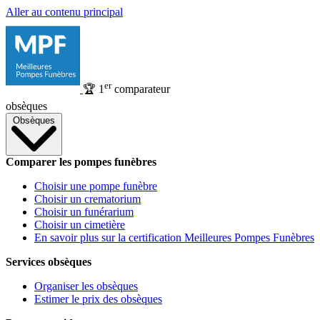
Aller au contenu principal
er
🏆
1
comparateur
obsèques
Obsèques
Comparer les pompes funèbres
Choisir une pompe funèbre
Choisir un crematorium
Choisir un funérarium
Choisir un cimetière
En savoir plus sur la certification Meilleures Pompes Funèbres
Services obsèques
Organiser les obsèques
Estimer le prix des obsèques