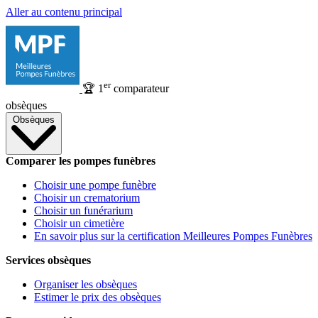
Aller au contenu principal
er
🏆
1
comparateur
obsèques
Obsèques
Comparer les pompes funèbres
Choisir une pompe funèbre
Choisir un crematorium
Choisir un funérarium
Choisir un cimetière
En savoir plus sur la certification Meilleures Pompes Funèbres
Services obsèques
Organiser les obsèques
Estimer le prix des obsèques