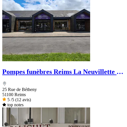
Pompes funèbres Reims La Neuvillette -
La Maison des Obsèques
25 Rue de Bétheny
51100 Reims
5
/5
(12 avis)
top notes