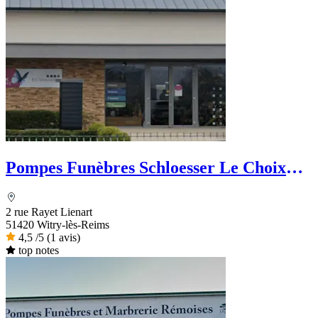
Pompes Funèbres Schloesser Le Choix
Funéraire
2 rue Rayet Lienart
51420 Witry-lès-Reims
4,5
/5
(1 avis)
top notes