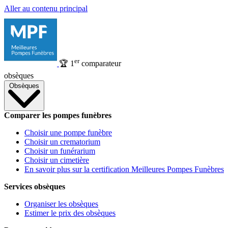
Aller au contenu principal
er
🏆
1
comparateur
obsèques
Obsèques
Comparer les pompes funèbres
Choisir une pompe funèbre
Choisir un crematorium
Choisir un funérarium
Choisir un cimetière
En savoir plus sur la certification Meilleures Pompes Funèbres
Services obsèques
Organiser les obsèques
Estimer le prix des obsèques