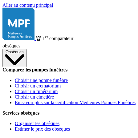
Aller au contenu principal
er
🏆
1
comparateur
obsèques
Obsèques
Comparer les pompes funèbres
Choisir une pompe funèbre
Choisir un crematorium
Choisir un funérarium
Choisir un cimetière
En savoir plus sur la certification Meilleures Pompes Funèbres
Services obsèques
Organiser les obsèques
Estimer le prix des obsèques