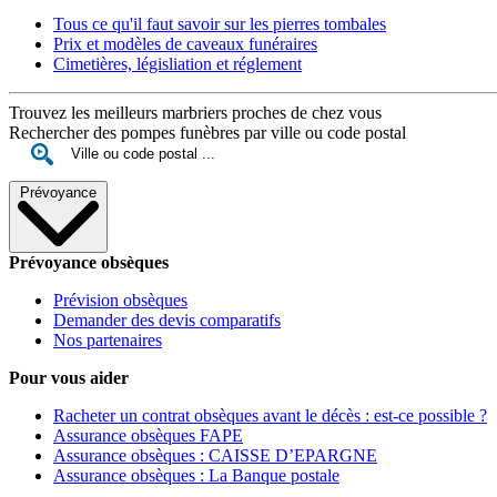
Tous ce qu'il faut savoir sur les pierres tombales
Prix et modèles de caveaux funéraires
Cimetières, législiation et réglement
Trouvez les meilleurs marbriers proches de chez vous
Rechercher des pompes funèbres par ville ou code postal
Prévoyance
Prévoyance obsèques
Prévision obsèques
Demander des devis comparatifs
Nos partenaires
Pour vous aider
Racheter un contrat obsèques avant le décès : est-ce possible ?
Assurance obsèques FAPE
Assurance obsèques : CAISSE D’EPARGNE
Assurance obsèques : La Banque postale