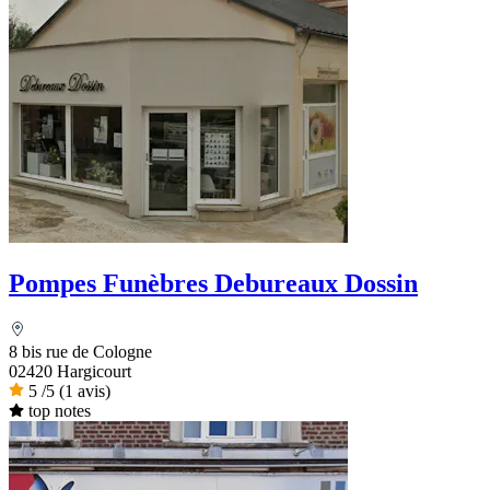
Pompes Funèbres Debureaux Dossin
8 bis rue de Cologne
02420 Hargicourt
5
/5
(1 avis)
top notes