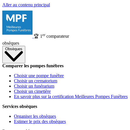
Aller au contenu principal
er
🏆
1
comparateur
obsèques
Obsèques
Comparer les pompes funèbres
Choisir une pompe funèbre
Choisir un crematorium
Choisir un funérarium
Choisir un cimetière
En savoir plus sur la certification Meilleures Pompes Funèbres
Services obsèques
Organiser les obsèques
Estimer le prix des obsèques