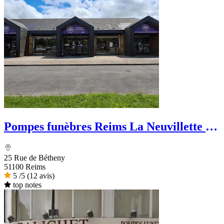
Pompes funèbres Reims La Neuvillette -
La Maison des Obsèques
25 Rue de Bétheny
51100 Reims
5
/5
(12 avis)
top notes