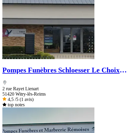
Pompes Funèbres Schloesser Le Choix
Funéraire
2 rue Rayet Lienart
51420 Witry-lès-Reims
4,5
/5
(1 avis)
top notes