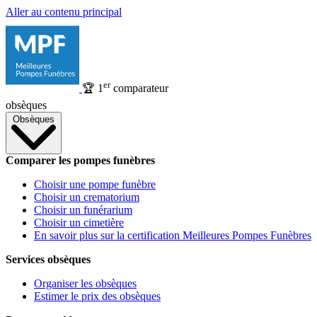
Aller au contenu principal
er
🏆
1
comparateur
obsèques
Obsèques
Comparer les pompes funèbres
Choisir une pompe funèbre
Choisir un crematorium
Choisir un funérarium
Choisir un cimetière
En savoir plus sur la certification Meilleures Pompes Funèbres
Services obsèques
Organiser les obsèques
Estimer le prix des obsèques