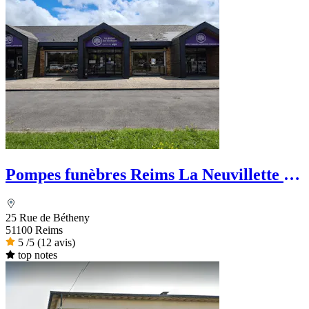
Pompes funèbres Reims La Neuvillette -
La Maison des Obsèques
25 Rue de Bétheny
51100 Reims
5
/5
(12 avis)
top notes