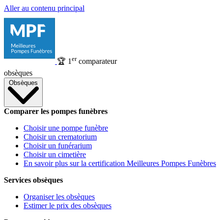
Aller au contenu principal
er
🏆
1
comparateur
obsèques
Obsèques
Comparer les pompes funèbres
Choisir une pompe funèbre
Choisir un crematorium
Choisir un funérarium
Choisir un cimetière
En savoir plus sur la certification Meilleures Pompes Funèbres
Services obsèques
Organiser les obsèques
Estimer le prix des obsèques