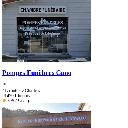
Pompes Funèbres Cano
41, route de Chartres
91470 Limours
5
/5
(3 avis)