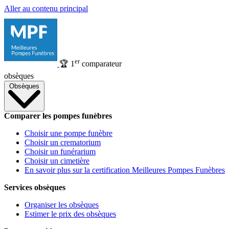
Aller au contenu principal
er
🏆
1
comparateur
obsèques
Obsèques
Comparer les pompes funèbres
Choisir une pompe funèbre
Choisir un crematorium
Choisir un funérarium
Choisir un cimetière
En savoir plus sur la certification Meilleures Pompes Funèbres
Services obsèques
Organiser les obsèques
Estimer le prix des obsèques