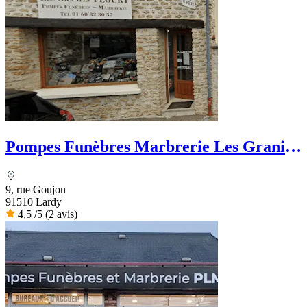
Pompes Funèbres Marbrerie Les Granits
Floury
9, rue Goujon
91510 Lardy
4,5
/5
(2 avis)