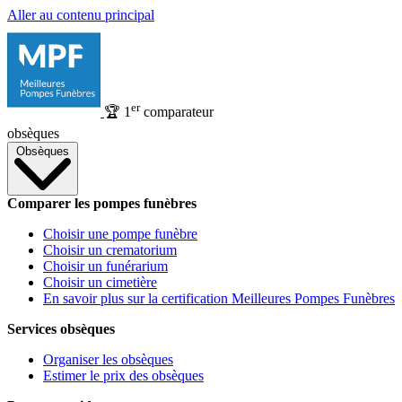
Aller au contenu principal
er
🏆
1
comparateur
obsèques
Obsèques
Comparer les pompes funèbres
Choisir une pompe funèbre
Choisir un crematorium
Choisir un funérarium
Choisir un cimetière
En savoir plus sur la certification Meilleures Pompes Funèbres
Services obsèques
Organiser les obsèques
Estimer le prix des obsèques