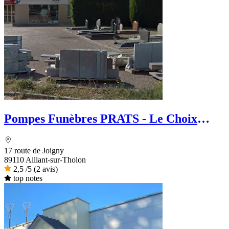
Pompes Funèbres PRATS - Le Choix
Funéraire
17 route de Joigny
89110 Aillant-sur-Tholon
2,5
/5
(2 avis)
top notes