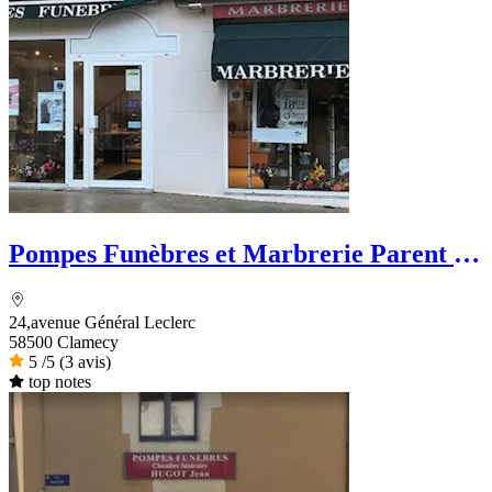
Pompes Funèbres et Marbrerie Parent -
PFG
24,avenue Général Leclerc
58500 Clamecy
5
/5
(3 avis)
top notes