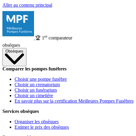
Aller au contenu principal
er
🏆
1
comparateur
obsèques
Obsèques
Comparer les pompes funèbres
Choisir une pompe funèbre
Choisir un crematorium
Choisir un funérarium
Choisir un cimetière
En savoir plus sur la certification Meilleures Pompes Funèbres
Services obsèques
Organiser les obsèques
Estimer le prix des obsèques