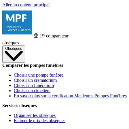
Aller au contenu principal
er
🏆
1
comparateur
obsèques
Obsèques
Comparer les pompes funèbres
Choisir une pompe funèbre
Choisir un crematorium
Choisir un funérarium
Choisir un cimetière
En savoir plus sur la certification Meilleures Pompes Funèbres
Services obsèques
Organiser les obsèques
Estimer le prix des obsèques