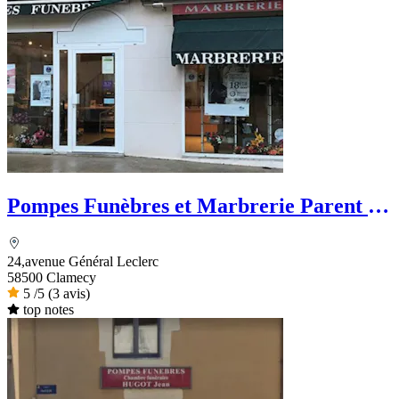
Pompes Funèbres et Marbrerie Parent -
PFG
24,avenue Général Leclerc
58500 Clamecy
5
/5
(3 avis)
top notes