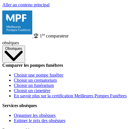
Aller au contenu principal
er
🏆
1
comparateur
obsèques
Obsèques
Comparer les pompes funèbres
Choisir une pompe funèbre
Choisir un crematorium
Choisir un funérarium
Choisir un cimetière
En savoir plus sur la certification Meilleures Pompes Funèbres
Services obsèques
Organiser les obsèques
Estimer le prix des obsèques