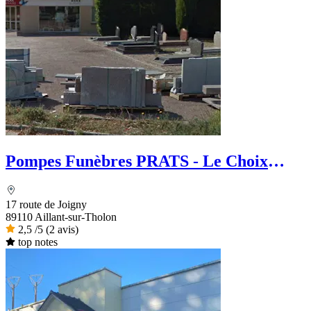
Pompes Funèbres PRATS - Le Choix
Funéraire
17 route de Joigny
89110 Aillant-sur-Tholon
2,5
/5
(2 avis)
top notes