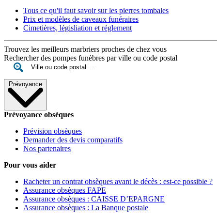
Tous ce qu'il faut savoir sur les pierres tombales
Prix et modèles de caveaux funéraires
Cimetières, législiation et réglement
Trouvez les meilleurs marbriers proches de chez vous
Rechercher des pompes funèbres par ville ou code postal
Prévoyance
Prévoyance obsèques
Prévision obsèques
Demander des devis comparatifs
Nos partenaires
Pour vous aider
Racheter un contrat obsèques avant le décès : est-ce possible ?
Assurance obsèques FAPE
Assurance obsèques : CAISSE D’EPARGNE
Assurance obsèques : La Banque postale