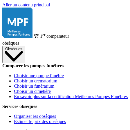
Aller au contenu principal
er
🏆
1
comparateur
obsèques
Obsèques
Comparer les pompes funèbres
Choisir une pompe funèbre
Choisir un crematorium
Choisir un funérarium
Choisir un cimetière
En savoir plus sur la certification Meilleures Pompes Funèbres
Services obsèques
Organiser les obsèques
Estimer le prix des obsèques