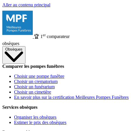
Aller au contenu principal
er
🏆
1
comparateur
obsèques
Obsèques
Comparer les pompes funèbres
Choisir une pompe funèbre
Choisir un crematorium
Choisir un funérarium
Choisir un cimetière
En savoir plus sur la certification Meilleures Pompes Funèbres
Services obsèques
Organiser les obsèques
Estimer le prix des obsèques