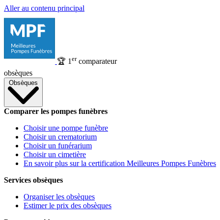
Aller au contenu principal
er
🏆
1
comparateur
obsèques
Obsèques
Comparer les pompes funèbres
Choisir une pompe funèbre
Choisir un crematorium
Choisir un funérarium
Choisir un cimetière
En savoir plus sur la certification Meilleures Pompes Funèbres
Services obsèques
Organiser les obsèques
Estimer le prix des obsèques