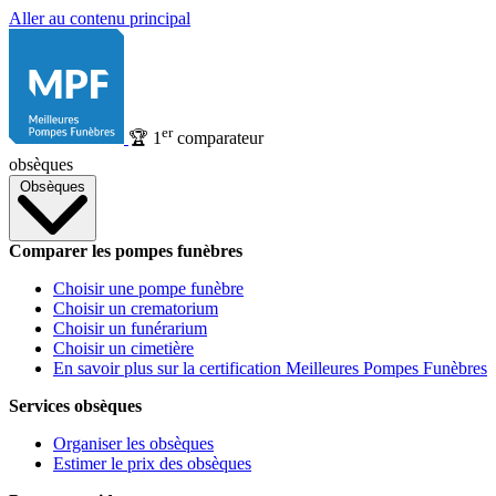
Aller au contenu principal
er
🏆
1
comparateur
obsèques
Obsèques
Comparer les pompes funèbres
Choisir une pompe funèbre
Choisir un crematorium
Choisir un funérarium
Choisir un cimetière
En savoir plus sur la certification Meilleures Pompes Funèbres
Services obsèques
Organiser les obsèques
Estimer le prix des obsèques