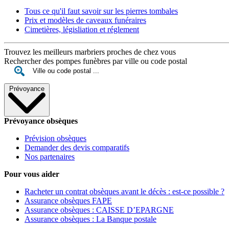
Tous ce qu'il faut savoir sur les pierres tombales
Prix et modèles de caveaux funéraires
Cimetières, législiation et réglement
Trouvez les meilleurs marbriers proches de chez vous
Rechercher des pompes funèbres par ville ou code postal
Prévoyance
Prévoyance obsèques
Prévision obsèques
Demander des devis comparatifs
Nos partenaires
Pour vous aider
Racheter un contrat obsèques avant le décès : est-ce possible ?
Assurance obsèques FAPE
Assurance obsèques : CAISSE D’EPARGNE
Assurance obsèques : La Banque postale