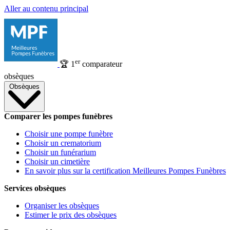
Aller au contenu principal
er
🏆
1
comparateur
obsèques
Obsèques
Comparer les pompes funèbres
Choisir une pompe funèbre
Choisir un crematorium
Choisir un funérarium
Choisir un cimetière
En savoir plus sur la certification Meilleures Pompes Funèbres
Services obsèques
Organiser les obsèques
Estimer le prix des obsèques