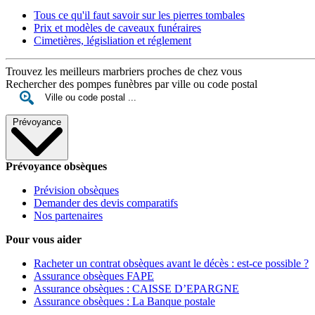
Tous ce qu'il faut savoir sur les pierres tombales
Prix et modèles de caveaux funéraires
Cimetières, législiation et réglement
Trouvez les meilleurs marbriers proches de chez vous
Rechercher des pompes funèbres par ville ou code postal
Prévoyance
Prévoyance obsèques
Prévision obsèques
Demander des devis comparatifs
Nos partenaires
Pour vous aider
Racheter un contrat obsèques avant le décès : est-ce possible ?
Assurance obsèques FAPE
Assurance obsèques : CAISSE D’EPARGNE
Assurance obsèques : La Banque postale