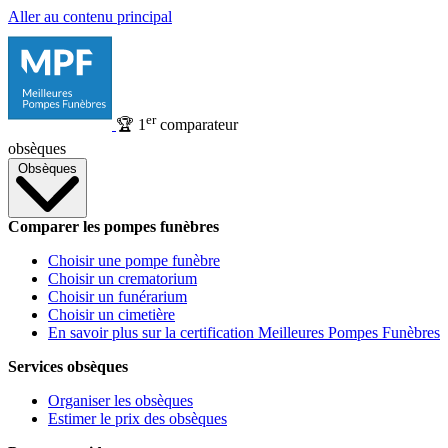
Aller au contenu principal
er
🏆
1
comparateur
obsèques
Obsèques
Comparer les pompes funèbres
Choisir une pompe funèbre
Choisir un crematorium
Choisir un funérarium
Choisir un cimetière
En savoir plus sur la certification Meilleures Pompes Funèbres
Services obsèques
Organiser les obsèques
Estimer le prix des obsèques