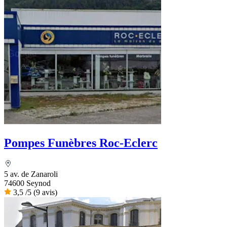
Pompes Funèbres Roc-Eclerc
5 av. de Zanaroli
74600 Seynod
3,5
/5
(9 avis)