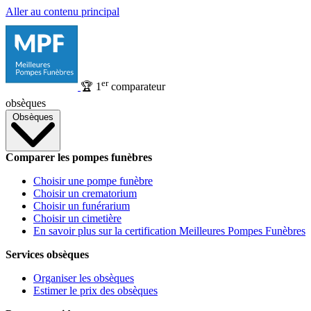
Aller au contenu principal
er
🏆
1
comparateur
obsèques
Obsèques
Comparer les pompes funèbres
Choisir une pompe funèbre
Choisir un crematorium
Choisir un funérarium
Choisir un cimetière
En savoir plus sur la certification Meilleures Pompes Funèbres
Services obsèques
Organiser les obsèques
Estimer le prix des obsèques