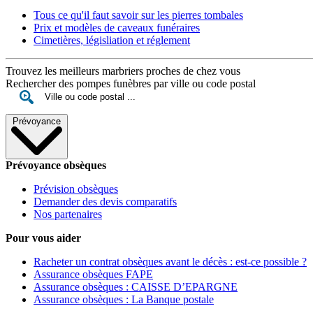
Tous ce qu'il faut savoir sur les pierres tombales
Prix et modèles de caveaux funéraires
Cimetières, législiation et réglement
Trouvez les meilleurs marbriers proches de chez vous
Rechercher des pompes funèbres par ville ou code postal
Prévoyance
Prévoyance obsèques
Prévision obsèques
Demander des devis comparatifs
Nos partenaires
Pour vous aider
Racheter un contrat obsèques avant le décès : est-ce possible ?
Assurance obsèques FAPE
Assurance obsèques : CAISSE D’EPARGNE
Assurance obsèques : La Banque postale