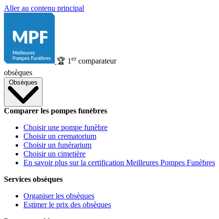
Aller au contenu principal
er
🏆
1
comparateur
obsèques
Obsèques
Comparer les pompes funèbres
Choisir une pompe funèbre
Choisir un crematorium
Choisir un funérarium
Choisir un cimetière
En savoir plus sur la certification Meilleures Pompes Funèbres
Services obsèques
Organiser les obsèques
Estimer le prix des obsèques