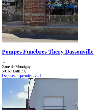
Pompes Funèbres Théry Dassonville
2,rue de Montigny
59167 Lallaing
Déposez le premier avis !