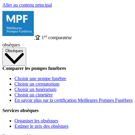
Aller au contenu principal
er
🏆
1
comparateur
obsèques
Obsèques
Comparer les pompes funèbres
Choisir une pompe funèbre
Choisir un crematorium
Choisir un funérarium
Choisir un cimetière
En savoir plus sur la certification Meilleures Pompes Funèbres
Services obsèques
Organiser les obsèques
Estimer le prix des obsèques