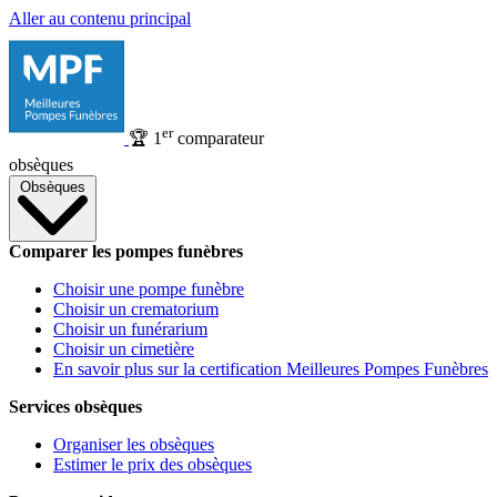
Aller au contenu principal
er
🏆
1
comparateur
obsèques
Obsèques
Comparer les pompes funèbres
Choisir une pompe funèbre
Choisir un crematorium
Choisir un funérarium
Choisir un cimetière
En savoir plus sur la certification Meilleures Pompes Funèbres
Services obsèques
Organiser les obsèques
Estimer le prix des obsèques